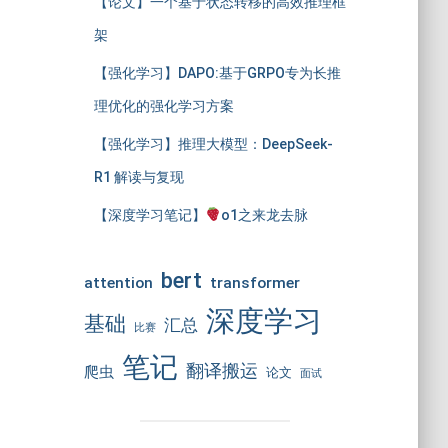
【论文】一个基于状态转移的高效推理框
架
【强化学习】DAPO:基于GRPO专为长推
理优化的强化学习方案
【强化学习】推理大模型：DeepSeek-
R1 解读与复现
【深度学习笔记】
o1之来龙去脉
bert
attention
transformer
深度学习
基础
汇总
比赛
笔记
翻译搬运
爬虫
论文
面试