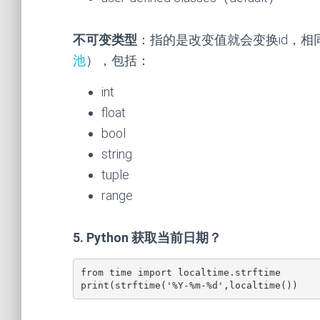
不可变类型
：指的是改变值就会变换id，相
池
），包括：
int
float
bool
string
tuple
range
5. Python 获取当前日期？
from time import localtime.strftime

print(strftime('%Y-%m-%d',localtime())