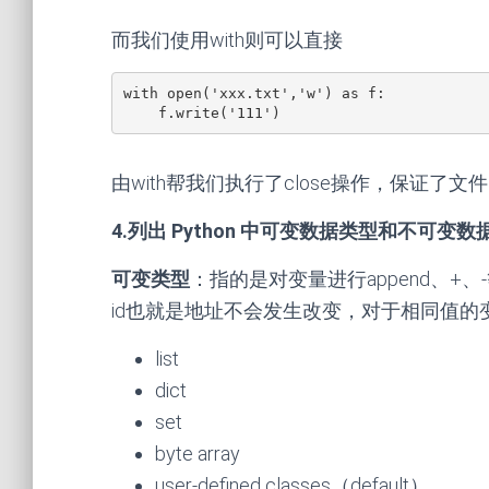
而我们使用with则可以直接
with open('xxx.txt','w') as f:

    f.write('111')
由with帮我们执行了close操作，保证了文
4.列出 Python 中可变数据类型和不可变
可变类型
：指的是对变量进行append、
id也就是地址不会发生改变，对于相同值
list
dict
set
byte array
user-defined classes（default）