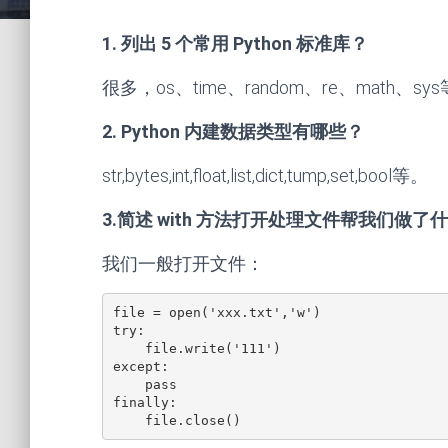
1. 列出 5 个常用 Python 标准库？
很多，os、time、random、re、math、sys
2. Python 内建数据类型有哪些？
str,bytes,int,float,list,dict,tump,set,bool等。
3.简述 with 方法打开处理文件帮我们做了
我们一般打开文件：
file = open('xxx.txt','w')

try:

    file.write('111')

except:

    pass

finally:

    file.close()