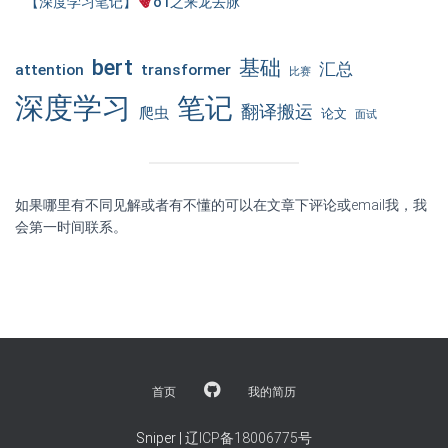
【深度学习笔记】
o1之来龙去脉
bert
基础
汇总
attention
transformer
比赛
深度学习
笔记
翻译搬运
爬虫
论文
面试
如果哪里有不同见解或者有不懂的可以在文章下评论或email我，我
会第一时间联系。
首页
我的简历
Sniper |
辽ICP备18006775号