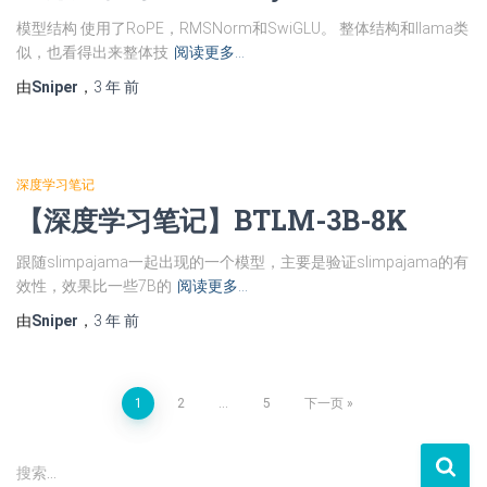
模型结构 使用了RoPE，RMSNorm和SwiGLU。 整体结构和llama类
似，也看得出来整体技
阅读更多…
由
Sniper
，
3 年
前
深度学习笔记
【深度学习笔记】BTLM-3B-8K
跟随slimpajama一起出现的一个模型，主要是验证slimpajama的有
效性，效果比一些7B的
阅读更多…
由
Sniper
，
3 年
前
文
1
2
…
5
下一页
章
搜
搜索…