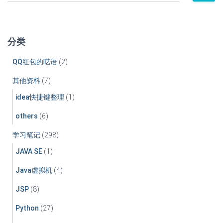
索
导
：
航
分类
QQ红包的呓语
(2)
其他资料
(7)
idea快捷键整理
(1)
others
(6)
学习笔记
(298)
JAVA SE
(1)
Java虚拟机
(4)
JSP
(8)
Python
(27)