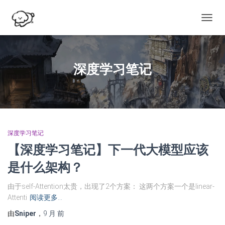
切
换
导
航
深度学习笔记
深度学习笔记
【深度学习笔记】下一代大模型应该
是什么架构？
由于self-Attention太贵，出现了2个方案： 这两个方案一个是linear-
Attenti
阅读更多…
由
Sniper
，
9 月
前