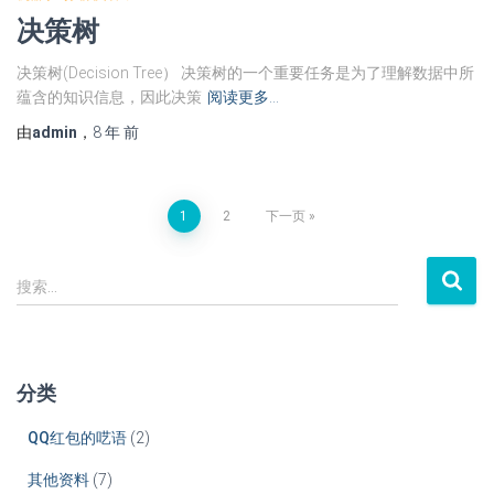
决策树
决策树(Decision Tree） 决策树的一个重要任务是为了理解数据中所
蕴含的知识信息，因此决策
阅读更多…
由
admin
，
8 年
前
文
1
2
下一页
章
搜
搜索…
索
导
：
航
分类
QQ红包的呓语
(2)
其他资料
(7)