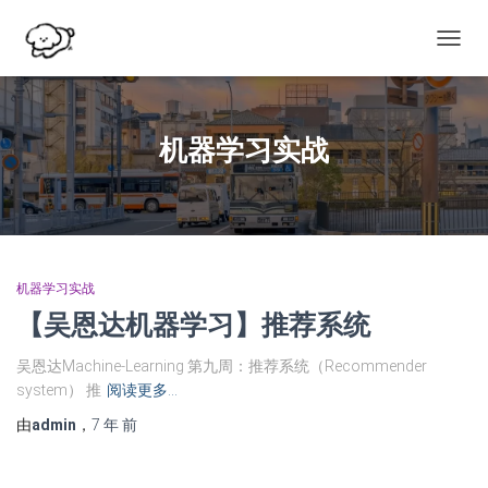
切
换
导
航
机器学习实战
机器学习实战
【吴恩达机器学习】推荐系统
吴恩达Machine-Learning 第九周：推荐系统（Recommender
system） 推
阅读更多…
由
admin
，
7 年
前