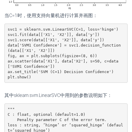
当C=1时，使用支持向量机进行计算并画图：
svc1 = sklearn.svm.LinearSVC(C=1, loss='hinge')

svc1.fit(data[['X1', 'X2']], data['y'])

svc1.score(data[['X1', 'X2']], data['y'])

data['SVM1 Confidence'] = svc1.decision_function
(data[['X1', 'X2']])

fig, ax = plt.subplots(figsize=(8, 6))

ax.scatter(data['X1'], data['X2'], s=50, c=data
['SVM1 Confidence'])

ax.set_title('SVM (C=1) Decision Confidence')

plt.show()
其中sklearn.svm.LinearSVC中用到的参数说明如下：
"""

C : float, optional (default=1.0)

    Penalty parameter C of the error term.

loss : string, ‘hinge’ or ‘squared_hinge’ (defaul
t=’squared_hinge’)
