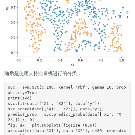
随后是使用支持向量机进行的分类：
svc = svm.SVC(C=100, kernel='rbf', gamma=10, prob
ability=True)

print(svc)

svc.fit(data[['X1', 'X2']], data['y'])

svc.score(data[['X1', 'X2']], data['y'])

predict_prob = svc.predict_proba(data[['X1', 'X
2']])[:, 0]

fig, ax = plt.subplots(figsize=(8,6))

ax.scatter(data['X1'], data['X2'], s=30, c=predic