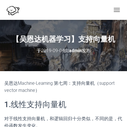
切
换
导
航
【吴恩达机器学习】支持向量机
于
2019-09-04
由
admin
发布
吴恩达Machine-Learning 第七周：支持向量机（support
vector machine）
1.线性支持向量机
对于线性支持向量机，和逻辑回归十分类似，不同的是，代
价函数发生变化。