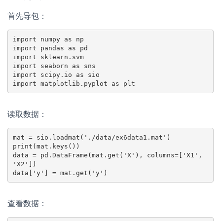
首先导包：
import numpy as np

import pandas as pd

import sklearn.svm

import seaborn as sns

import scipy.io as sio

import matplotlib.pyplot as plt
读取数据：
mat = sio.loadmat('./data/ex6data1.mat')

print(mat.keys())

data = pd.DataFrame(mat.get('X'), columns=['X1', 
'X2'])

data['y'] = mat.get('y')
查看数据：