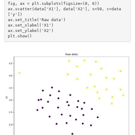
fig, ax = plt.subplots(figsize=(8, 6))

ax.scatter(data['X1'], data['X2'], s=50, c=data
['y'])

ax.set_title('Raw data')

ax.set_xlabel('X1')

ax.set_ylabel('X2')

plt.show()