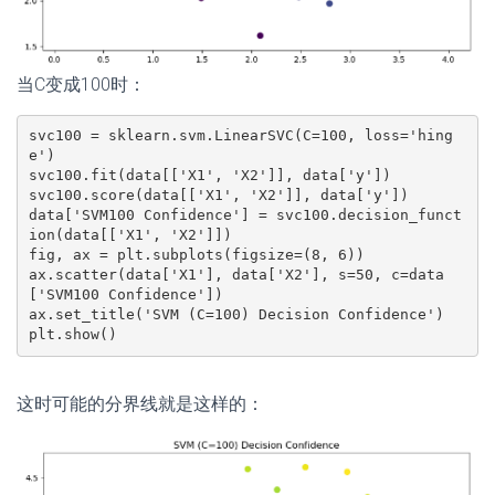
当C变成100时：
svc100 = sklearn.svm.LinearSVC(C=100, loss='hing
e')

svc100.fit(data[['X1', 'X2']], data['y'])

svc100.score(data[['X1', 'X2']], data['y'])

data['SVM100 Confidence'] = svc100.decision_funct
ion(data[['X1', 'X2']])

fig, ax = plt.subplots(figsize=(8, 6))

ax.scatter(data['X1'], data['X2'], s=50, c=data
['SVM100 Confidence'])

ax.set_title('SVM (C=100) Decision Confidence')

plt.show()
这时可能的分界线就是这样的：