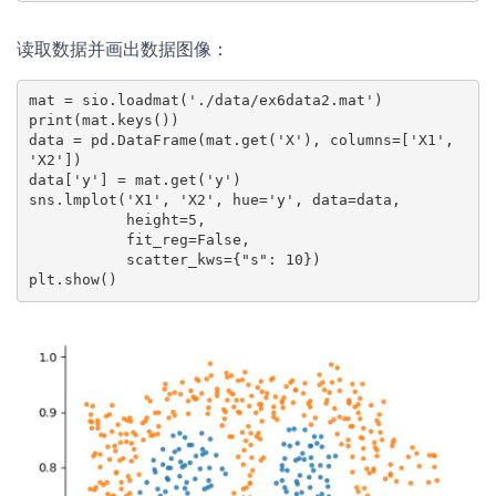
读取数据并画出数据图像：
mat = sio.loadmat('./data/ex6data2.mat')

print(mat.keys())

data = pd.DataFrame(mat.get('X'), columns=['X1', 
'X2'])

data['y'] = mat.get('y')

sns.lmplot('X1', 'X2', hue='y', data=data,

           height=5,

           fit_reg=False,

           scatter_kws={"s": 10})

plt.show()