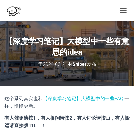
切
换
导
航
【深度学习笔记】大模型中一些有意
思的idea
于
2024-03-21
由
Sniper
发布
这个系列其实也和
【深度学习笔记】大模型中的一些FAQ
一
样，慢慢更新。
有人催更请按1，有人提问请按2，有人讨论请按山，有人搬
运请直接拨110！！