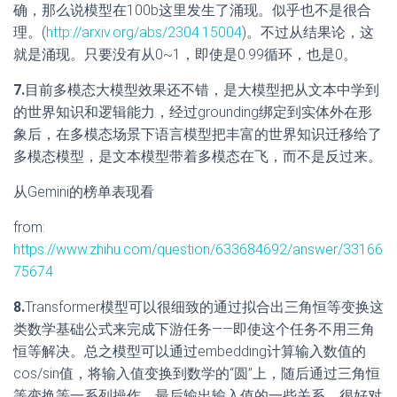
确，那么说模型在100b这里发生了涌现。似乎也不是很合
理。(
http://arxiv.org/abs/2304.15004
)。不过从结果论，这
就是涌现。只要没有从0~1，即使是0.99循环，也是0。
7.
目前多模态大模型效果还不错，是大模型把从文本中学到
的世界知识和逻辑能力，经过grounding绑定到实体外在形
象后，在多模态场景下语言模型把丰富的世界知识迁移给了
多模态模型，是文本模型带着多模态在飞，而不是反过来。
从Gemini的榜单表现看
from:
https://www.zhihu.com/question/633684692/answer/33166
75674
8.
Transformer模型可以很细致的通过拟合出三角恒等变换这
类数学基础公式来完成下游任务——即使这个任务不用三角
恒等解决。总之模型可以通过embedding计算输入数值的
cos/sin值，将输入值变换到数学的“圆”上，随后通过三角恒
等变换等一系列操作，最后输出输入值的一些关系。很好对