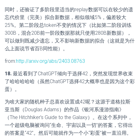
同时，还验证了多阶段里适当的replay数据可以在较少的遗
忘代价里（完美）拟合新数据，相似领域5%，偏差较大
25%。第二阶段总token不变的情况下（比如第二阶段训练
300B，混合20B前一阶段数据那就只使用280B新数据），
可以做到既减少遗忘，又不影响新数据的拟合（这就是为什
么上面说节省百B同性能）。
from:
http://arxiv.org/abs/2403.08763
18.
最近看到了ChatGPT倾向于选择42，突然发现世界收束
了哈哈哈哈哈（虽然ChatGPT选择42大概率也是因为这个彩
蛋）。
为啥大家的随机种子总喜欢设置成42呢？这源于道格拉斯·
亚当斯（Douglas Adams）的作品《银河系漫游指南》
（The Hitchhiker’s Guide to the Galaxy）。在这个系列中，
一个超级电脑被询问“生命、宇宙以及一切”的答案，它得出
的答案是“42”。然后可能就作为一个小“彩蛋”被一直沿用。