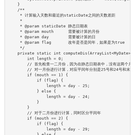
    }

    /**

     * 计算输入天数和最近的staticDate之间的天数差距

     *

     * @param staticDate 静态日期表

     * @param mouth      需要被计算的月份

     * @param day        需要被计算的日

     * @param flag       改年是否是闰年，如果是为true

     */

    private static int computeDis(ArrayList<MyDate> s
        int length = 0;

        // 首先检查一二月份，因为在静态日期表中，没有这两个月
        // 对一月份进行计算，对应平闰年分别是25号和24号和末日
        if (mouth == 1) {

            if (flag) {

                length = day - 25;

            } else {

                length = day - 24;

            }

        }

        // 对于二月份进行计算，同时区分平闰年

        if (mouth == 2) {

            if (flag) {

                length = day - 29;

            } else {
