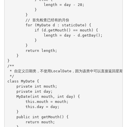
                length = day - 28;

            }

        }

        // 首先检查已经有的月份

        for (MyDate d : staticDate) {

            if (d.getMouth() == mouth) {

                length = day - d.getDay();

            }

        }

        return length;

    }

}

/**

 * 自定义日期类，不使用LocalDate，因为该类中可以直接返回星期几

 */

class MyDate {

    private int mouth;

    private int day;

    MyDate(int mouth, int day) {

        this.mouth = mouth;

        this.day = day;

    }

    public int getMouth() {

        return mouth;
