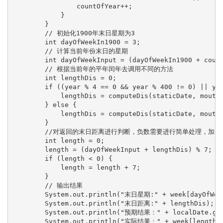
                countOfYear++;

            }

        }

        // 初始化1900年末日星期为3

        int dayOfWeekIn1900 = 3;

        // 计算当前年份末日的星期

        int dayOfWeekInput = (dayOfWeekIn1900 + count
        // 根据当前年的平年闰年去调用不同的方法

        int lengthDis = 0;

        if ((year % 4 == 0 && year % 400 != 0) || yea
            lengthDis = computeDis(staticDate, mouth,
        } else {

            lengthDis = computeDis(staticDate, mouth,
        }

        //对返回的末日距离进行判断，负数需要进行简单处理，加回
        int length = 0;

        length = (dayOfWeekInput + lengthDis) % 7;

        if (length < 0) {

            length = length + 7;

        }

        // 输出结果

        System.out.println("末日星期:" + week[dayOfWeek
        System.out.println("末日距离:" + lengthDis);

        System.out.println("预期结果：" + localDate.getD
        System.out.println("实际结果：" + week[length])