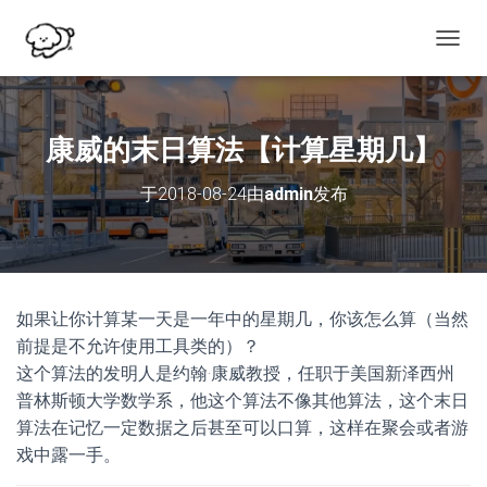
切
换
导
航
康威的末日算法【计算星期几】
于
2018-08-24
由
admin
发布
如果让你计算某一天是一年中的星期几，你该怎么算（当然
前提是不允许使用工具类的）？
这个算法的发明人是约翰·康威教授，任职于美国新泽西州
普林斯顿大学数学系，他这个算法不像其他算法，这个末日
算法在记忆一定数据之后甚至可以口算，这样在聚会或者游
戏中露一手。