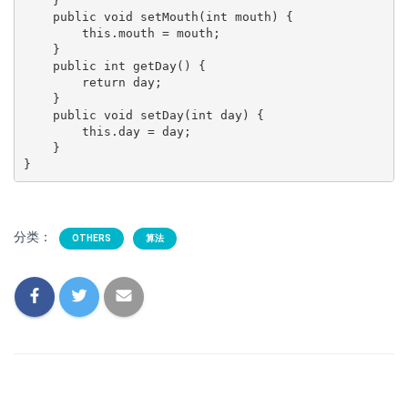
    }

    public void setMouth(int mouth) {

        this.mouth = mouth;

    }

    public int getDay() {

        return day;

    }

    public void setDay(int day) {

        this.day = day;

    }

分类：
OTHERS
算法