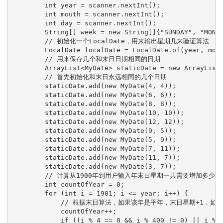
        int year = scanner.nextInt();

        int mouth = scanner.nextInt();

        int day = scanner.nextInt();

        String[] week = new String[]{"SUNDAY", "MONDA
        // 初始化一个LocalDate，用来输出星期几来验证算法

        LocalDate localDate = LocalDate.of(year, mout
        // 用来保存几个和末日日期相同的日期

        ArrayList<MyDate> staticDate = new ArrayList<
        // 首先初始化和末日永远相同的几个日期

        staticDate.add(new MyDate(4, 4));

        staticDate.add(new MyDate(6, 6));

        staticDate.add(new MyDate(8, 8));

        staticDate.add(new MyDate(10, 10));

        staticDate.add(new MyDate(12, 12));

        staticDate.add(new MyDate(9, 5));

        staticDate.add(new MyDate(5, 9));

        staticDate.add(new MyDate(7, 11));

        staticDate.add(new MyDate(11, 7));

        staticDate.add(new MyDate(3, 7));

        // 计算从1900年到用户输入年末日星期一共需要增加多少天

        int countOfYear = 0;

        for (int i = 1901; i <= year; i++) {

            // 根据末日算法，如果该年是平年，末日星期+1，如
            countOfYear++;

            if ((i % 4 == 0 && i % 400 != 0) || i % 4