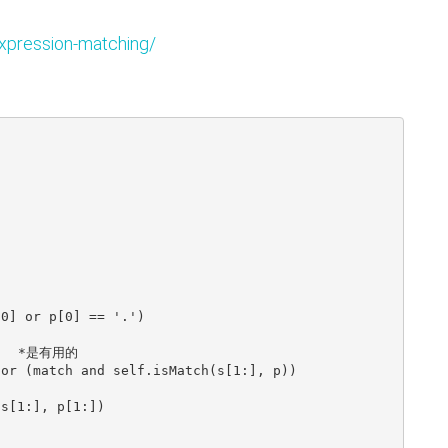
xpression-matching/
 p[0] or p[0] == '.')
 和    *是有用的
p[2:]) or (match and self.isMatch(s[1:], p))
tch(s[1:], p[1:])