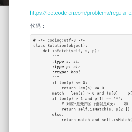
https://leetcode-cn.com/problems/regular-e
代码：
# -*- coding:utf-8 -*-
class Solution(object):
    def isMatch(self, s, p):
"""
:type
 s: str
:type
 p: str
:rtype
: bool
        """
if len(p) <= 0:
            return len(s) <= 0
        match = len(s) > 0 and (s[0] ==
        if len(p) > 1 and p[1] == '*':
            # 对应*是无用的（也就是0次）  
            return self.isMatch(s, 
        else:
            return match and self.isMa