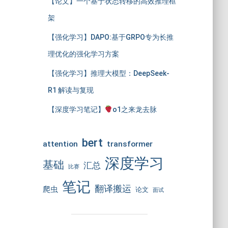
【论文】一个基于状态转移的高效推理框
架
【强化学习】DAPO:基于GRPO专为长推
理优化的强化学习方案
【强化学习】推理大模型：DeepSeek-
R1 解读与复现
【深度学习笔记】
o1之来龙去脉
bert
attention
transformer
深度学习
基础
汇总
比赛
笔记
翻译搬运
爬虫
论文
面试