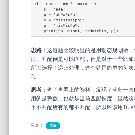
if __name__ == '__main__':
    s = 'aaa'
    p = 'ab*a*c*a'
    s = 'mississippi'
    p = 'mis*is*p*.'
    print(Solution().isMatch(s, p))
思路
：这道题比较明显的是用动态规划做，
法，匹配倒是可以匹配，但是对于一些比如
所以选择了递归处理，这个就是简单的每次
0。
思考
：查了查网上的资料，发现了动归一直解
用的是整数，也就是当前匹配长度，显然这
个不匹配所有的都不匹配，所以应该用True或
分类：
算法