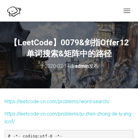
切
换
导
航
【LeetCode】0079&剑指Offer12
单词搜索&矩阵中的路径
于
2020-02-14
由
admin
发布
https://leetcode-cn.com/problems/word-search/
https://leetcode-cn.com/problems/ju-zhen-zhong-de-lu-jing-
lcof/
# -*- coding:utf-8 -*-
