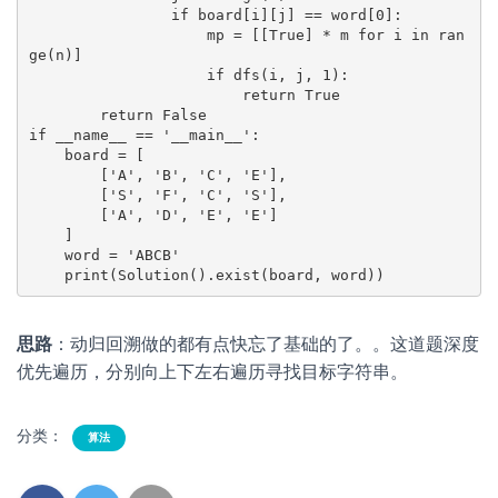
                if board[i][j] == word[0]:

                    mp = [[True] * m for i in ran
ge(n)]

                    if dfs(i, j, 1):

                        return True

        return False

if __name__ == '__main__':

    board = [

        ['A', 'B', 'C', 'E'],

        ['S', 'F', 'C', 'S'],

        ['A', 'D', 'E', 'E']

    ]

    word = 'ABCB'

思路
：动归回溯做的都有点快忘了基础的了。。这道题深度
优先遍历，分别向上下左右遍历寻找目标字符串。
分类：
算法