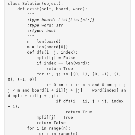
class Solution(object):

    def exist(self, board, word):

"""

:type
 board: List[List[str]]

:type
 word: str

:rtype
: bool

        """

n = len(board)

        m = len(board[0])

        def dfs(i, j, index):

            mp[i][j] = False

            if index == len(word):

                return True

            for ii, jj in [(0, 1), (0, -1), (1, 
0), (-1, 0)]:

                if 0 <= i + ii < n and 0 <= j + j
j < m and board[i + ii][j + jj] == word[index] an
d mp[i + ii][j + jj]:

                    if dfs(i + ii, j + jj, index 
+ 1):

                        return True

            mp[i][j] = True

            return False

        for i in range(n):

            for j in range(m):
