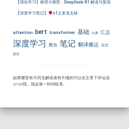
【强化学习】推理大模型：DeepSeek-R1 解读与复现
【深度学习笔记】
o1之来龙去脉
bert
基础
汇总
attention
transformer
比赛
深度学习
笔记
翻译搬运
爬虫
论文
面试
如果哪里有不同见解或者有不懂的可以在文章下评论或
email我，我会第一时间联系。