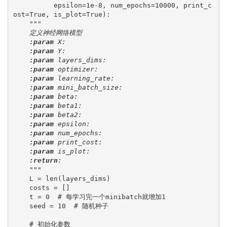
          epsilon=1e-8, num_epochs=10000, print_c
ost=True, is_plot=True):
"""
定义神经网络模型
:param
 X:
:param
 Y:
:param
 layers_dims:
:param
 optimizer:
:param
 learning_rate:
:param
 mini_batch_size:
:param
 beta:
:param
 beta1:
:param
 beta2:
:param
 epsilon:
:param
 num_epochs:
:param
 print_cost:
:param
 is_plot:
:return
:
    """
L = len(layers_dims)
    costs = []
    t = 0  # 每学习完一个minibatch就增加1
    seed = 10  # 随机种子
    # 初始化参数