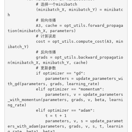
            # 选择一个minibatch
            (minibatch_X, minibatch_Y) = minibatc
h
            # 前向传播
            A3, cache = opt_utils.forward_propaga
tion(minibatch_X, parameters)
            # 计算误差
            cost = opt_utils.compute_cost(A3, min
ibatch_Y)
            # 反向传播
            grads = opt_utils.backward_propagatio
n(minibatch_X, minibatch_Y, cache)
            # 更新参数
            if optimizer == "gd":
                parameters = update_parameters_wi
th_gd(parameters, grads, learning_rate)
            elif optimizer == "momentum":
                parameters, v = update_parameters
_with_momentun(parameters, grads, v, beta, learni
ng_rate)
            elif optimizer == "adam":
                t = t + 1
                parameters, v, s = update_paramet
ers_with_adam(parameters, grads, v, s, t, learnin
g_rate, beta1, beta2,