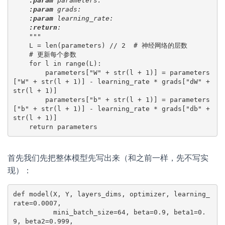
:param
 parameters:

:param
 grads:

:param
 learning_rate:

:return
:

    """

L = len(parameters) // 2  # 神经网络的层数

    # 更新每个参数

    for l in range(L):

        parameters["W" + str(l + 1)] = parameters
["W" + str(l + 1)] - learning_rate * grads["dW" + 
str(l + 1)]

        parameters["b" + str(l + 1)] = parameters
["b" + str(l + 1)] - learning_rate * grads["db" + 
str(l + 1)]

    return parameters
首先我们先把整体模型先写出来（和之前一样，先不写实
现）：
def model(X, Y, layers_dims, optimizer, learning_
rate=0.0007,
          mini_batch_size=64, beta=0.9, beta1=0.
9, beta2=0.999,