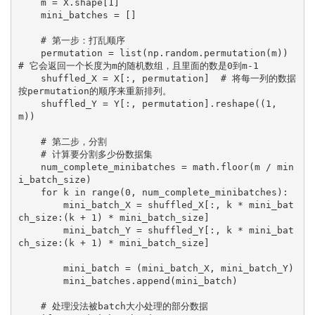
    m = X.shape[1]
    mini_batches = []
    # 第一步：打乱顺序
    permutation = list(np.random.permutation(m))  
# 它会返回一个长度为m的随机数组，且里面的数是0到m-1
    shuffled_X = X[:, permutation]  # 将每一列的数据
按permutation的顺序来重新排列。
    shuffled_Y = Y[:, permutation].reshape((1, 
m))
    # 第二步，分割
    # 计算要分割多少份数据集
    num_complete_minibatches = math.floor(m / min
i_batch_size)
    for k in range(0, num_complete_minibatches):
        mini_batch_X = shuffled_X[:, k * mini_bat
ch_size:(k + 1) * mini_batch_size]
        mini_batch_Y = shuffled_Y[:, k * mini_bat
ch_size:(k + 1) * mini_batch_size]
        mini_batch = (mini_batch_X, mini_batch_Y)
        mini_batches.append(mini_batch)
    # 处理没法被batch大小处理的部分数据