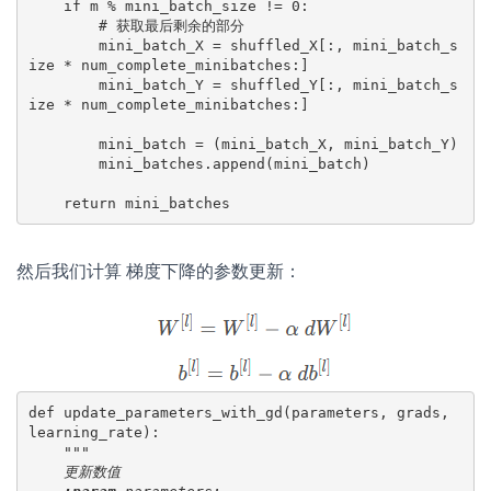
    if m % mini_batch_size != 0:
        # 获取最后剩余的部分
        mini_batch_X = shuffled_X[:, mini_batch_s
ize * num_complete_minibatches:]
        mini_batch_Y = shuffled_Y[:, mini_batch_s
ize * num_complete_minibatches:]
        mini_batch = (mini_batch_X, mini_batch_Y)
        mini_batches.append(mini_batch)
    return mini_batches
然后我们计算 梯度下降的参数更新：
def update_parameters_with_gd(parameters, grads, 
learning_rate):

"""

    更新数值
