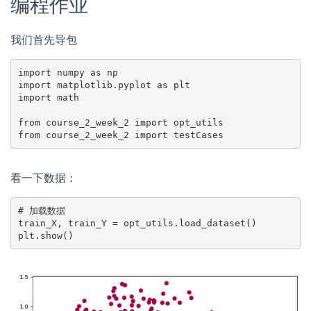
编程作业
我们首先导包
import numpy as np
import matplotlib.pyplot as plt
import math
from course_2_week_2 import opt_utils
from course_2_week_2 import testCases
看一下数据：
# 加载数据
train_X, train_Y = opt_utils.load_dataset()
plt.show()