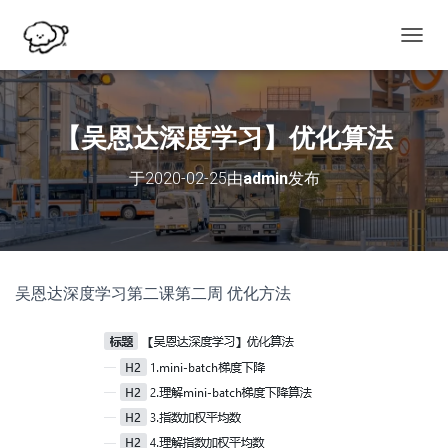
切
换
导
航
【吴恩达深度学习】优化算法
于
2020-02-25
由
admin
发布
吴恩达深度学习第二课第二周 优化方法