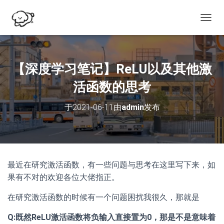
切
换
导
航
【深度学习笔记】ReLU以及其他激
活函数的思考
于
2021-06-11
由
admin
发布
最近在研究激活函数，有一些问题与思考在这里写下来，如
果有不对的欢迎各位大佬指正。
在研究激活函数的时候有一个问题困扰我很久，那就是
Q:既然ReLU激活函数将负输入直接置为0，那是不是意味着