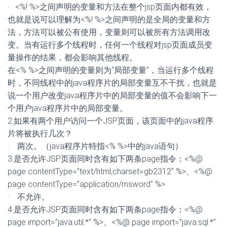
5.假设有两个用户访问下列JSP页面hello.jsp，请问第一个访
问和第二个访问hello.jsp页面的用户看到的页面的效果有何
不同？
hello.jsp
<%@ page contentType="text/html;charset=gb2312" %>

<%@ page isThreadSafe="flase" %>

<HTML><BODY>

    <%! int sum = 1;

        void add(int m){

            sum = sum+m;

        }

%>

<%      int n = 100;

        add(n);

%>

<%=sum%>

</BODY></HTML>
· 第一个用户看到的是101，第二个用户看到的是201。
6.请编写一个简单的JSP页面，显示英文字母表。