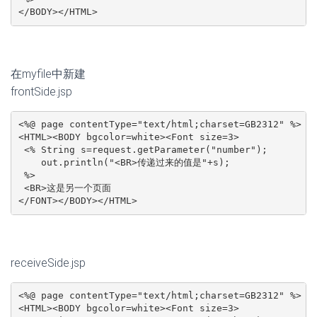
receiveSide.jsp
<%@ page contentType="text/html;charset=GB2312" %>

<HTML><BODY bgcolor=white><Font size=3>

 <% String s=request.getParameter("number");

    out.println("传递过来的值是"+s);

 %>

 <BR>这是一个页面

</FONT></BODY></HTML>
我们访问127.0.0.1:8080/example2_12.jsp
或者