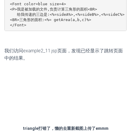
我们访问example2_11.jsp页面，发现已经显示了跳转页面
中的结果。
triangle打错了，懒的去重新截图上传了emmm
动作标记是动态的，不是在编译过程中加入的，而是在执行
过程中，由引擎根据文件格式的不同（如果是文本文件直接
发送到客户端，如果是JSP文件则本地执行发送结果），动
态的执行。
所以这里的triangle.jsp文件就必须是.jsp文件，如果是其他格
式的文件，会直接发送到客户端而不执行（浏览器显示代
码），上个栗子中ok.jsp之所以可以是很多格式是因为静态
插入时，JSP引擎在编译时将ok.jsp合并入了那两个页面变
成一个页面了。