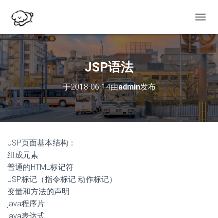
切
换
导
航
JSP语法
于
2018-06-14
由
admin
发布
JSP页面基本结构：
组成元素
普通的HTML标记符
JSP标记（指令标记 动作标记）
变量和方法的声明
java程序片
java表达式