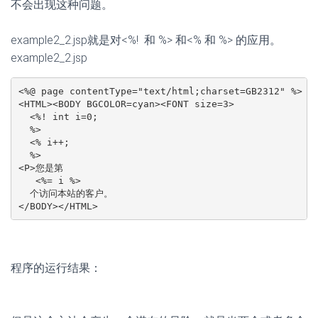
不会出现这种问题。
example2_2.jsp就是对<%! 和 %> 和<% 和 %> 的应用。
example2_2.jsp
<%@ page contentType="text/html;charset=GB2312" %>

<HTML><BODY BGCOLOR=cyan><FONT size=3>

  <%! int i=0;

  %>

  <% i++;

  %>

<P>您是第

   <%= i %>

  个访问本站的客户。

</BODY></HTML>
程序的运行结果：