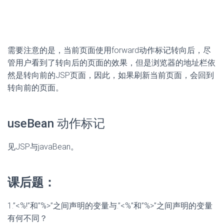
法，方法可以被公有使用，变量则可以被所有方法调用改
变。当有运行多个线程时，任何一个线程对jsp页面成员变
量操作的结果，都会影响其他线程。
在<% %>之间声明的变量则为“局部变量”，当运行多个线程
时，不同线程中的java程序片的局部变量互不干扰，也就是
说一个用户改变java程序片中的局部变量的值不会影响下一
个用户java程序片中的局部变量。
2.如果有两个用户访问一个JSP页面，该页面中的java程序
片将被执行几次？
· 两次。（java程序片特指<% %>中的java语句）
3.是否允许JSP页面同时含有如下两条page指令：<%@
page contentType=”text/html;charset=gb2312″ %>、<%@
page contentType=”application/msword” %>
· 不允许。
4.是否允许JSP页面同时含有如下两条page指令：<%@
page import=”java.util.*” %>、<%@ page import=”java.sql.*”
%>
· 允许。