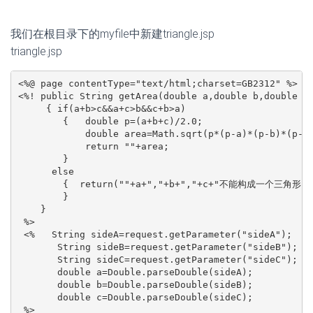
<%! public String getArea(double a,double b,double c)
     { if(a+b>c&&a+c>b&&c+b>a)

        {   double p=(a+b+c)/2.0;

            double area=Math.sqrt(p*(p-a)*(p-b)*(p-c)
            return ""+area;

        }

      else

        {  return(""+a+","+b+","+c+"不能构成一个三角形
        }

    }

 %>

 <%   String sideA=request.getParameter("sideA");

       String sideB=request.getParameter("sideB");

       String sideC=request.getParameter("sideC");

       double a=Double.parseDouble(sideA);

       double b=Double.parseDouble(sideB);

       double c=Double.parseDouble(sideC);

 %>

 <Font color=blue size=4>

 <P>我是被加载的文件,负责计算三角形的面积<BR>

    给我传递的三边是:<%=sideA%>,<%=sideB%>,<%=sideC%>

 <BR>三角形的面积:<%= getArea(a,b,c)%>

 </Font>