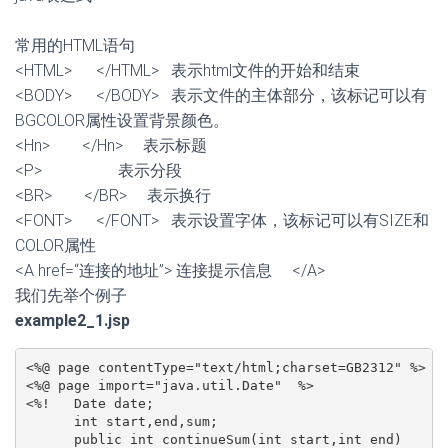
常用的HTML语句
<HTML> </HTML> 表示html文件的开始和结束
<BODY> </BODY> 表示文件的主体部分，该标记可以有
BGCOLOR属性设置背景颜色。
<Hn> </Hn> 表示标题
<P> 表示分段
<BR> </BR> 表示换行
<FONT> </FONT> 表示设置字体，该标记可以有SIZE和
COLOR属性
<A href=“连接的地址”> 连接提示信息 </A>
我们先举个例子
e
xample2_1.jsp
<%@ page contentType="text/html;charset=GB2312" %> 
<%@ page import="java.util.Date"  %>               
<%!   Date date;                                   
      int start,end,sum;

      public int continueSum(int start,int end)    