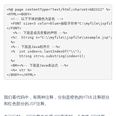
<%@ page contentType="text/html;charset=GB2312" %>

<HTML><BODY>

  <!-- 以下字体的颜色为蓝色 -->

  <FONT size=3 color=blue>抽取字符串"C:\myfile\jspfile\
</FONT>

   <%-- 下面是成员变量的声明 --%>

  <%!  String s="C:\\myfile\\jspfile\\example.jsp";

  %>

  <%-- 下面是Java程序片 --%>

  <%  int index=s.lastIndexOf("\\");

      String str=s.substring(index+1);

  %>

  <BR><%-- 下面是Java表达式 --%>

  <%= str %>

</BODY></HTML>
我们看代码中，有两种注释，分别是橙色的HTML注释部分
和红色部分的JSP注释。