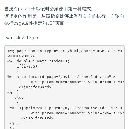
     </jsp:forward>

<%  }

   else

    {

 %>  <jsp:forward page="/myfile/reverseSide.jsp" >

          <jsp:param name="number" value="<%= i %>" /
      </jsp:forward>

 <% }

 %>

</BODY></HTML>
在myfile中新建
frontSide.jsp
<%@ page contentType="text/html;charset=GB2312" %>

<HTML><BODY bgcolor=white><Font size=3>

 <% String s=request.getParameter("number");

    out.println("<BR>传递过来的值是"+s);

 %>

 <BR>这是另一个页面

</FONT></BODY></HTML>