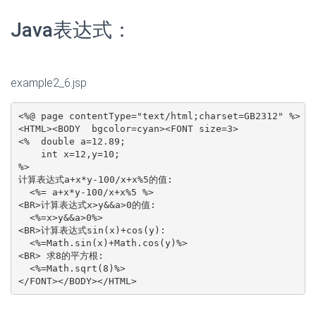
Java表达式：
example2_6.jsp
<%@ page contentType="text/html;charset=GB2312" %>

<HTML><BODY  bgcolor=cyan><FONT size=3>

<%  double a=12.89;

    int x=12,y=10;

%>

计算表达式a+x*y-100/x+x%5的值:

  <%= a+x*y-100/x+x%5 %>

<BR>计算表达式x>y&&a>0的值:

  <%=x>y&&a>0%>

<BR>计算表达式sin(x)+cos(y):

  <%=Math.sin(x)+Math.cos(y)%>

<BR> 求8的平方根:

  <%=Math.sqrt(8)%>

</FONT></BODY></HTML>