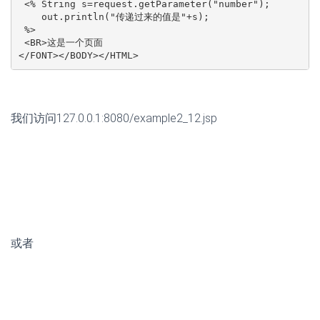
需要注意的是，当前页面使用forward动作标记转向后，尽
管用户看到了转向后的页面的效果，但是浏览器的地址栏依
然是转向前的JSP页面，因此，如果刷新当前页面，会回到
转向前的页面。
useBean 动作标记
见JSP与javaBean。
课后题：
1.”<%!”和”%>”之间声明的变量与.”<%”和”%>”之间声明的变量
有何不同？
· <%! %>之间声明的变量和方法在整个jsp页面内都有效，
也就是说可以理解为<%! %>之间声明的是全局的变量和方