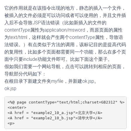
它的作用就是在该指令出现的地方，静态的插入一个文件，
被插入的文件必须是可以访问或者可以使用的，并且文件插
入后不会导致JSP语法错误（比如新插入的文件的
contentType属性为application/msword，而原页面的属性
为text/html，这样就会产生两个contentType属性，导致语
法错误。）有点类似于方法的调用，该标记目的是提高代码
的复用性，比如多个页面都需要同一个功能，那么在多个页
面中只要include功能文件即可。比如下面这个栗子。
假如我们需要一个网站导航，点击可以跳转到相应的页面，
导航部分代码如下：
在根目录下新建文件夹myfile，并新建ok.jsp。
ok.jsp
<%@ page contentType="text/html;charset=GB2312" %>

<center>

<A href = "example2_10_a.jsp">北京大学</A>

<A href = "example2_10_b.jsp">清华大学</A>

<p>