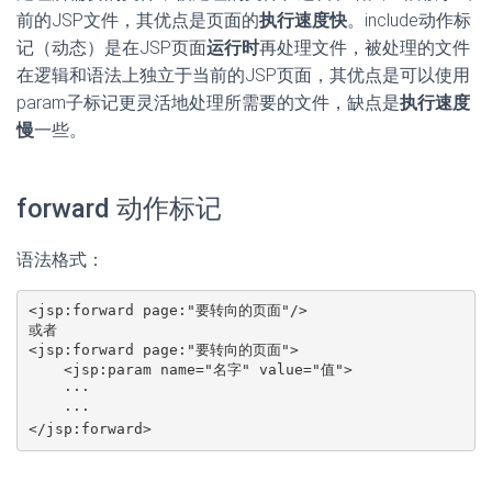
或者

<jsp:forward page:"要转向的页面">

    <jsp:param name="名字" value="值">

    ···

    ···

</jsp:forward>
当没有param子标记时必须使用第一种格式。
该指令的作用是：从该指令处
停止
当前页面的执行，而转向
执行page属性指定的JSP页面。
example2_12.jsp
<%@ page contentType="text/html;charset=GB2312" %>

<HTML><BODY>

<%  double i=Math.random();

    if(i>0.5)

    {

%>  <jsp:forward page="/myfile/frontSide.jsp" >

          <jsp:param name="number" value="<%= i %>" /