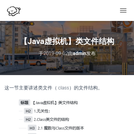
切
换
导
航
【Java虚拟机】类文件结构
于
2019-09-02
由
admin
发布
这一节主要讲述类文件（.class）的文件结构。