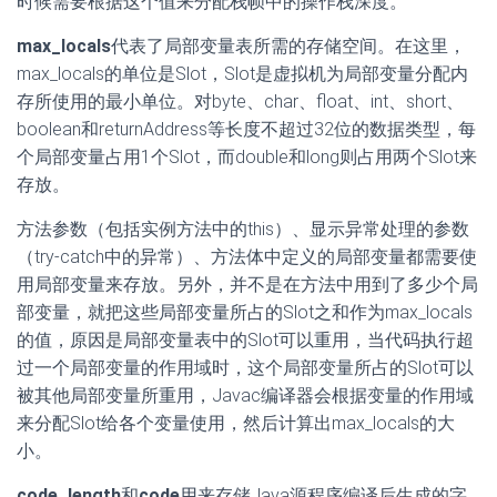
时候需要根据这个值来分配栈帧中的操作栈深度。
max_locals
代表了局部变量表所需的存储空间。在这里，
max_locals的单位是Slot，Slot是虚拟机为局部变量分配内
存所使用的最小单位。对byte、char、float、int、short、
boolean和returnAddress等长度不超过32位的数据类型，每
个局部变量占用1个Slot，而double和long则占用两个Slot来
存放。
方法参数（包括实例方法中的this）、显示异常处理的参数
（try-catch中的异常）、方法体中定义的局部变量都需要使
用局部变量来存放。另外，并不是在方法中用到了多少个局
部变量，就把这些局部变量所占的Slot之和作为max_locals
的值，原因是局部变量表中的Slot可以重用，当代码执行超
过一个局部变量的作用域时，这个局部变量所占的Slot可以
被其他局部变量所重用，Javac编译器会根据变量的作用域
来分配Slot给各个变量使用，然后计算出max_locals的大
小。
code_length
和
code
用来存储Java源程序编译后生成的字