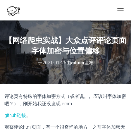
切
换
导
航
【网络爬虫实战】大众点评评论页面
字体加密与位置偏移
于
2021-01-26
由
admin
发布
评论页有特殊的字体加密方式（或者说。。应该叫字体加密
吧？），刚开始我还没发现 emm
github链接
。
观察评论html页面，有一个很奇怪的地方，之前字体加密无