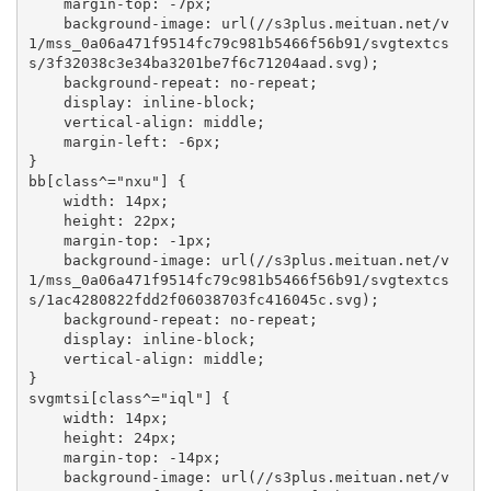
    margin-top: -7px;

    background-image: url(//s3plus.meituan.net/v
1/mss_0a06a471f9514fc79c981b5466f56b91/svgtextcs
s/3f32038c3e34ba3201be7f6c71204aad.svg);

    background-repeat: no-repeat;

    display: inline-block;

    vertical-align: middle;

    margin-left: -6px;

}

bb[class^="nxu"] {

    width: 14px;

    height: 22px;

    margin-top: -1px;

    background-image: url(//s3plus.meituan.net/v
1/mss_0a06a471f9514fc79c981b5466f56b91/svgtextcs
s/1ac4280822fdd2f06038703fc416045c.svg);

    background-repeat: no-repeat;

    display: inline-block;

    vertical-align: middle;

}

svgmtsi[class^="iql"] {

    width: 14px;

    height: 24px;

    margin-top: -14px;

    background-image: url(//s3plus.meituan.net/v