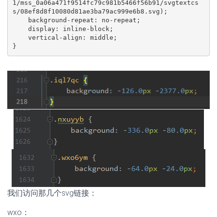
1/mss_0a06a471f9514fc79c981b5466f56b91/svgtextcs
s/08ef8d8f10080d81ae3ba79ac999e6b8.svg);

    background-repeat: no-repeat;

    display: inline-block;

    vertical-align: middle;

}
我们访问那几个svg链接：
wxo：