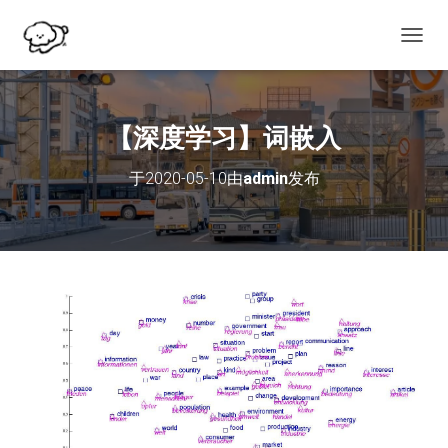
切
换
导
航
【深度学习】词嵌入
于
2020-05-10
由
admin
发布