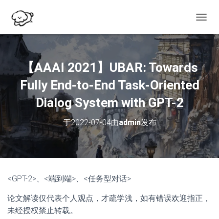
切
换
导
航
【AAAI 2021】UBAR: Towards
Fully End-to-End Task-Oriented
Dialog System with GPT-2
于
2022-07-04
由
admin
发布
<GPT-2>、<端到端>、<任务型对话>
论文解读仅代表个人观点，才疏学浅，如有错误欢迎指正，
未经授权禁止转载。