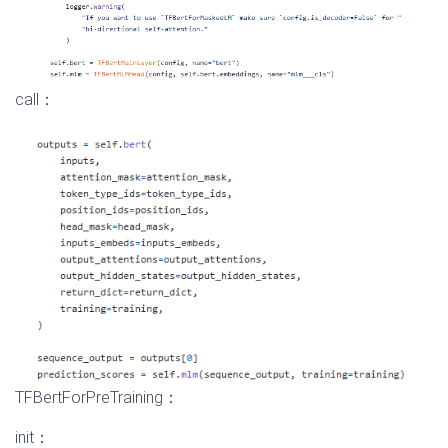
call：
TFBertForPreTraining：
init：